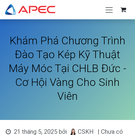
Bỏ qua để đến Nội dung
Khám Phá Chương Trình
Đào Tạo Kép Kỹ Thuật
Máy Móc Tại CHLB Đức -
Cơ Hội Vàng Cho Sinh
Viên
21 tháng 5, 2025
bởi
CSKH
| Chưa có