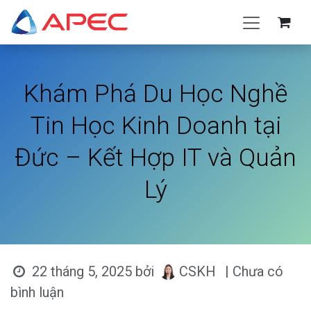
Bỏ qua để đến Nội dung
Khám Phá Du Học Nghề
Tin Học Kinh Doanh tại
Đức – Kết Hợp IT và Quản
Lý
22 tháng 5, 2025
bởi
CSKH
| Chưa có
bình luận