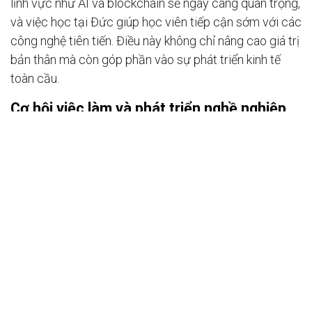
lĩnh vực như AI và blockchain sẽ ngày càng quan trọng,
và việc học tại Đức giúp học viên tiếp cận sớm với các
công nghệ tiên tiến. Điều này không chỉ nâng cao giá trị
bản thân mà còn góp phần vào sự phát triển kinh tế
toàn cầu.
Cơ hội việc làm và phát triển nghề nghiệp
Sau khi hoàn thành chương trình Du Học Nghề Tin Học
Kinh Doanh tại Đức, học viên có cơ hội việc làm rộng
mở tại các công ty hàng đầu như Siemens, SAP hay
BMW, nơi mà kỹ năng kết hợp IT và quản lý được đánh
giá cao.
Thống kê từ Bộ Lao động Đức cho thấy, lĩnh vực IT và
kinh doanh đang thiếu hụt hàng nghìn chuyên gia mỗi
năm, với mức lương khởi điểm lên đến 50.000
euro/năm. Học viên không chỉ có cơ hội làm việc tại