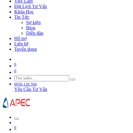
Việc Làm
Đặt Lịch Tư Vấn
Khóa Học
Tin Tức
Sự kiện
Blog
Diễn đàn
Hỗ trợ
Liên hệ
Tuyển dụng
0
0
0936 126 566
Yêu Cầu Tư Vấn
0