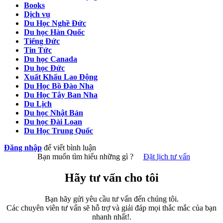
Books
Dịch vụ
Du Học Nghề Đức
Du học Hàn Quốc
Tiếng Đức
Tin Tức
Du học Canada
Du học Đức
Xuất Khẩu Lao Động
Du Học Bồ Đào Nha
Du Học Tây Ban Nha
Du Lịch
Du học Nhật Bản
Du học Đài Loan
Du Học Trung Quốc
Đăng nhập
để viết bình luận
Bạn muốn tìm hiểu những gì ?
Đặt lịch tư vấn
Hãy tư vấn cho tôi
Bạn hãy gửi yêu cầu tư vấn đến chúng tôi.
Các chuyên viên tư vấn sẽ hỗ trợ và giải đáp mọi thắc mắc của bạn
nhanh nhất!.