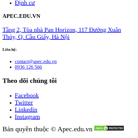
Định cư
APEC.EDU.VN
Tầng 2, Tòa nhà Pan Horizon, 117 Đường Xuân
Thủy, Q. Cầu Giấy, Hà Nội
Liên hệ:
​​​​​​​​contact@apec.e​du​.​vn​
0936 126 566
Theo dõi chúng tôi
Facebook
Twitter
Linkedin
Instagram
Bản quyền thuộc © Apec.edu.vn