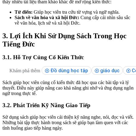
thấy nhiều tài liệu tham khảo khác để mở rộng kiến thức:
Từ điển:
Giúp học viên tra cứu từ vựng và ngữ nghĩa.
Sách về văn hóa và xã hội Đức:
Cung cấp cái nhìn sâu sắc
về văn hóa, lịch sử và xã hội Đức.
3. Lợi Ích Khi Sử Dụng Sách Trong Học
Tiếng Đức
3.1. Hỗ Trợ Củng Cố Kiến Thức
Đồ dùng học tập
giáo dục
C
Khám phá thêm
Sách giúp học viên củng cố kiến thức đã học qua các bài tập và lý
thuyết. Điều này giúp nâng cao khả năng ghi nhớ và ứng dụng ngôn
ngữ trong thực tế.
3.2. Phát Triển Kỹ Năng Giao Tiếp
Sử dụng sách giúp học viên cải thiện kỹ năng nghe, nói, đọc và viết.
Những bài tập thực hành trong sách sẽ giúp bạn làm quen với các
tình huống giao tiếp hàng ngày.