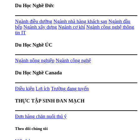
Du Học Nghề Đức
Ngành điều dưỡng
Ngành nhà hàng khách sạn
Ngành đầu
bếp
Ngành xây dựng
Ngành cơ khí
Ngành công nghệ thông
tin IT
Du Học Nghề ÚC
Ngành nông nghiệp
Ngành công nghệ
Du Học Nghề Canada
Điều kiện
Lợi ích
Trường đang tuyển
THỰC TẬP SINH ĐAN MẠCH
Đơn hàng chăn nuôi thú ý
Theo dõi chúng tôi