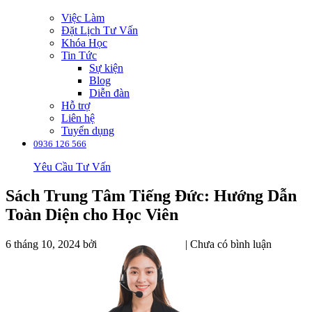
Việc Làm
Đặt Lịch Tư Vấn
Khóa Học
Tin Tức
Sự kiện
Blog
Diễn đàn
Hỗ trợ
Liên hệ
Tuyển dụng
0936 126 566
Yêu Cầu Tư Vấn
Sách Trung Tâm Tiếng Đức: Hướng Dẫn
Toàn Diện cho Học Viên
6 tháng 10, 2024
bởi
| Chưa có bình luận