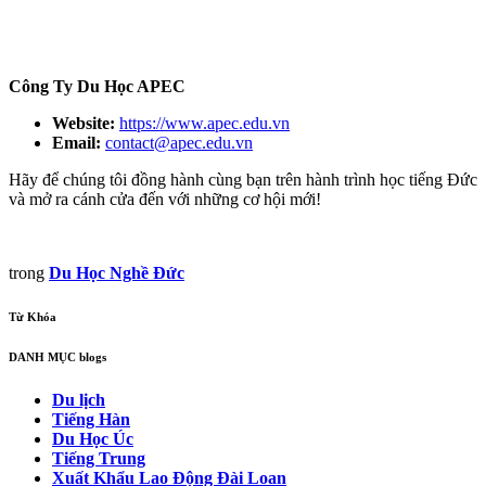
Công Ty Du Học APEC
Website:
https://www.apec.edu.vn
Email:
contact@apec.edu.vn
Hãy để chúng tôi đồng hành cùng bạn trên hành trình học tiếng Đức
và mở ra cánh cửa đến với những cơ hội mới!
trong
Du Học Nghề Đức
Từ Khóa
DANH MỤC blogs
Du lịch
Tiếng Hàn
Du Học Úc
Tiếng Trung
Xuất Khẩu Lao Động Đài Loan