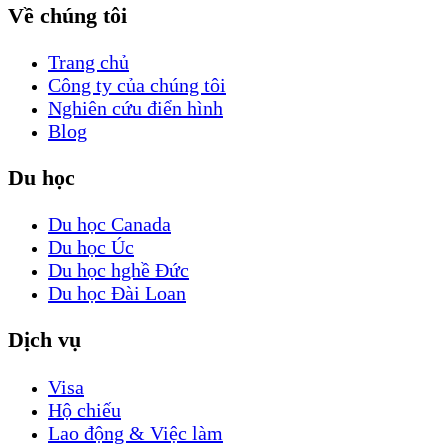
Về chúng tôi
Trang chủ
Công ty của chúng tôi
Nghiên cứu điển hình
Blog
Du học
Du học Canada
Du học Úc
Du học hghề Đức
Du học Đài Loan
Dịch vụ
Visa
Hộ chiếu
Lao động & Việc làm