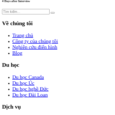
4 Days after Interview
Về chúng tôi
Trang chủ
Công ty của chúng tôi
Nghiên cứu điển hình
Blog
Du học
Du học Canada
Du học Úc
Du học hghề Đức
Du học Đài Loan
Dịch vụ