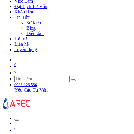
Việc Làm
Đặt Lịch Tư Vấn
Khóa Học
Tin Tức
Sự kiện
Blog
Diễn đàn
Hỗ trợ
Liên hệ
Tuyển dụng
0
0
0936 126 566
Yêu Cầu Tư Vấn
0