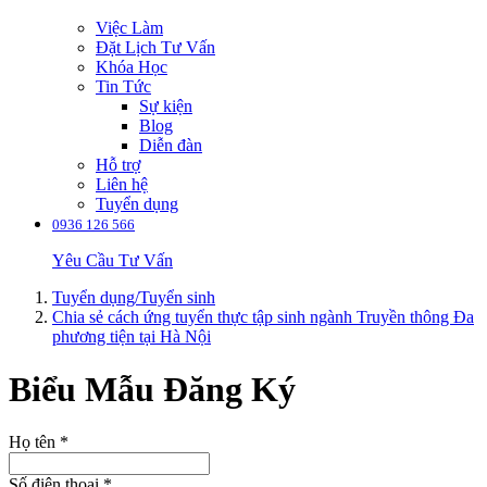
Việc Làm
Đặt Lịch Tư Vấn
Khóa Học
Tin Tức
Sự kiện
Blog
Diễn đàn
Hỗ trợ
Liên hệ
Tuyển dụng
0936 126 566
Yêu Cầu Tư Vấn
Tuyển dụng/Tuyển sinh
Chia sẻ cách ứng tuyển thực tập sinh ngành Truyền thông Đa
phương tiện tại Hà Nội
Biểu Mẫu Đăng Ký
Họ tên
*
Số điện thoại
*