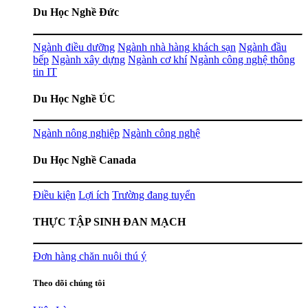
Du Học Nghề Đức
Ngành điều dưỡng
Ngành nhà hàng khách sạn
Ngành đầu
bếp
Ngành xây dựng
Ngành cơ khí
Ngành công nghệ thông
tin IT
Du Học Nghề ÚC
Ngành nông nghiệp
Ngành công nghệ
Du Học Nghề Canada
Điều kiện
Lợi ích
Trường đang tuyển
THỰC TẬP SINH ĐAN MẠCH
Đơn hàng chăn nuôi thú ý
Theo dõi chúng tôi