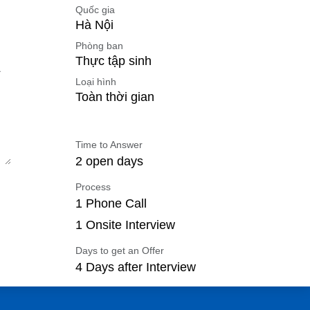
Quốc gia
Hà Nội
Phòng ban
Thực tập sinh
APEC.EDU.VN
Loại hình
Toàn thời gian
Tầng 2, Tòa nhà Pan
Horizon, 117 Đường Xuân
Time to Answer
Thủy, Q. Cầu Giấy, Hà Nội
2 open days
Liên hệ:
Process
1 Phone Call
​​​​​​​​contact@apec.e​du​.​vn​
1 Onsite Interview
0936 126 566
Days to get an Offer
4 Days after Interview