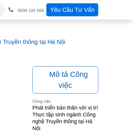
Học
Tin Tức
Hỗ trợ
Yêu Cầu Tư Vấn
Liên hệ
Tuyển dụng
0936 126 566
ruyền thông tại Hà Nội
Mô tả Công
việc
Công việc
Phát triển bản thân với vị trí
Thực tập sinh ngành Công
nghệ Truyền thông tại Hà
Nội