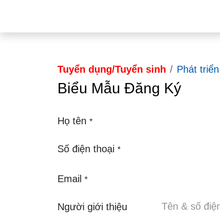
Bỏ qua để đến Nội dung
Du Học
Du
Tuyển dụng/Tuyển sinh
Phát triển 
Biểu Mẫu Đăng Ký
Họ tên
*
Số điện thoại
*
Email
*
Người giới thiệu