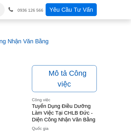
Học
Tin Tức
Hỗ trợ
Yêu Cầu Tư Vấn
Liên hệ
Tuyển dụng
0936 126 566
 Nhận Văn Bằng
Mô tả Công
việc
Công việc
Tuyển Dụng Điều Dưỡng
Làm Việc Tại CHLB Đức -
Diện Công Nhận Văn Bằng
Quốc gia