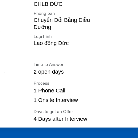
CHLB ĐỨC
Phòng ban
Chuyển Đổi Bằng Điều
Dưỡng
APEC.EDU.VN
Loại hình
Lao động Đức
Tầng 2, Tòa nhà Pan
Horizon, 117 Đường Xuân
Time to Answer
Thủy, Q. Cầu Giấy, Hà Nội
2 open days
Liên hệ:
Process
1 Phone Call
​​​​​​​​contact@apec.e​du​.​vn​
1 Onsite Interview
0936 126 566
Days to get an Offer
4 Days after Interview