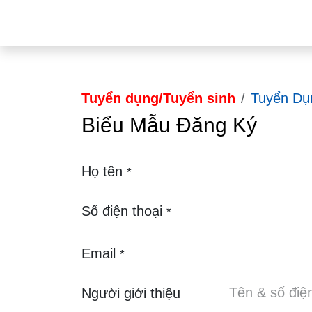
Bỏ qua để đến Nội dung
Du Học
Du
Tuyển dụng/Tuyển sinh
Tuyển Dụn
Biểu Mẫu Đăng Ký
Họ tên
*
Số điện thoại
*
Email
*
Người giới thiệu