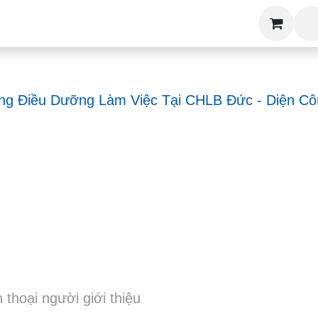
 Học Nghề
Việc Làm
Đặt Lịch Tư Vấn
Khóa 
g Điều Dưỡng Làm Việc Tại CHLB Đức - Diện Công