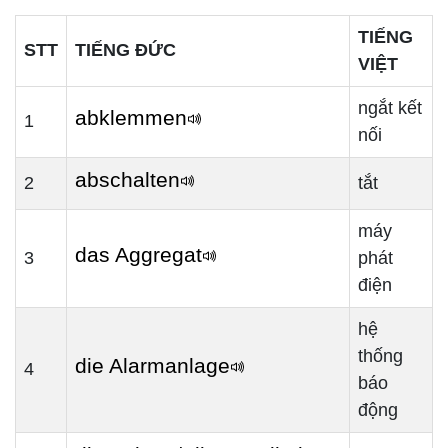
TIẾNG
STT
TIẾNG ĐỨC
VIỆT
ngắt kết
abklemmen
1
nối
abschalten
2
tắt
máy phát
das Aggregat
3
điện
hệ thống
die Alarmanlage
4
báo động
die Anlage/ die Installation
5
hệ thống